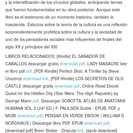
y la intensificación de los vínculos globales, anticipando temas
que fueron fundamentales en su obra posterior. Aunque este
libro es el testimonio de un momento histórico, también lo
trasciende. Esbozos sobre la teoría de la cultura es una reflexión
sorprendentemente profética sobre la cultura y la sociedad de
uno de los pensadores sociales más influyentes de finales del
siglo XX y principios del XXI.
LIBROS RELACIONADOS: [Kindle] EL SANADOR DE
CABALLOS descargar gratis
download pdf
, LADY MASACRE leer
el libro pdf
pdf
, [PDF/Kindle] Perfect Shot: A Thriller by Steve
Urszenyi
download link
, [PDF/Kindle] LOS SECRETOS DE OLD
CASTLE descargar gratis
download pdf
, Online Read Ebook
Quest for the Hidden City (Star Wars: The High Republic) by
George Mann
pdf
, Descargar SOBOTTA. ATLAS DE ANATOMIA
HUMANA VOL 3 (24ª ED.) F. PAULSEN Gratis - EPUB, PDF y
MOBI
download pdf
, PENSAR EN VERDE EBOOK | WILLIAM D.
NORDHAUS | Descargar libro PDF EPUB
download pdf
,
[download pdf] Bram Stoker - Dracula
link
, {epub download}