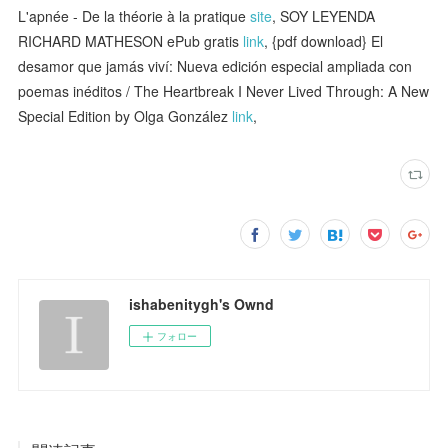
L'apnée - De la théorie à la pratique
site
, SOY LEYENDA
RICHARD MATHESON ePub gratis
link
, {pdf download} El
desamor que jamás viví: Nueva edición especial ampliada con
poemas inéditos / The Heartbreak I Never Lived Through: A New
Special Edition by Olga González
link
,
ishabenitygh's Ownd
フォロー