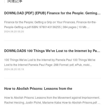
関連記事
DOWNLOAD [PDF] {EPUB} Finance for the People: Getting a Grip on Your Finances by
Finance for the People: Getting a Grip on Your Finances. Finance-for-the-
People-Getting-a.pdf ISBN: 9780143136255 | 384 pages | 10 Mb ...
2024.08.20 05:20
DOWNLOADS 100 Things We've Lost to the Internet by Pamela Paul
100 Things We've Lost to the Internet by Pamela Paul 100 Things We've
Lost to the Internet Pamela Paul Page: 288 Format: pdf, ePub, mobi...
2024.08.20 05:19
How to Abolish Prisons: Lessons from the
How to Abolish Prisons: Lessons from the Movement against Imprisonment.
Rachel Herzing, Justin Piché, Mariame Kaba How-to-Abolish-Prisons.pdf …