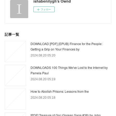
ishabenitygh's Ownd
フォロー
記事一覧
DOWNLOAD [PDF] {EPUB} Finance for the People:
Getting a Grip on Your Finances by
2024.08.20 05:20
DOWNLOADS 100 Things We've Lost to the Internet by
Pamela Paul
2024.08.20 05:19
How to Abolish Prisons: Lessons from the
2024.08.20 05:18
[PDF] Treasure of Gor (Gorean Saga #38) by John