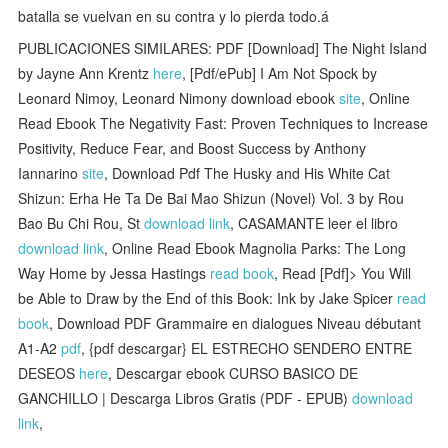
batalla se vuelvan en su contra y lo pierda todo.á
PUBLICACIONES SIMILARES: PDF [Download] The Night Island
by Jayne Ann Krentz
here
, [Pdf/ePub] I Am Not Spock by
Leonard Nimoy, Leonard Nimony download ebook
site
, Online
Read Ebook The Negativity Fast: Proven Techniques to Increase
Positivity, Reduce Fear, and Boost Success by Anthony
Iannarino
site
, Download Pdf The Husky and His White Cat
Shizun: Erha He Ta De Bai Mao Shizun (Novel) Vol. 3 by Rou
Bao Bu Chi Rou, St
download link
, CASAMANTE leer el libro
download link
, Online Read Ebook Magnolia Parks: The Long
Way Home by Jessa Hastings
read book
, Read [Pdf]> You Will
be Able to Draw by the End of this Book: Ink by Jake Spicer
read
book
, Download PDF Grammaire en dialogues Niveau débutant
A1-A2
pdf
, {pdf descargar} EL ESTRECHO SENDERO ENTRE
DESEOS
here
, Descargar ebook CURSO BASICO DE
GANCHILLO | Descarga Libros Gratis (PDF - EPUB)
download
link
,